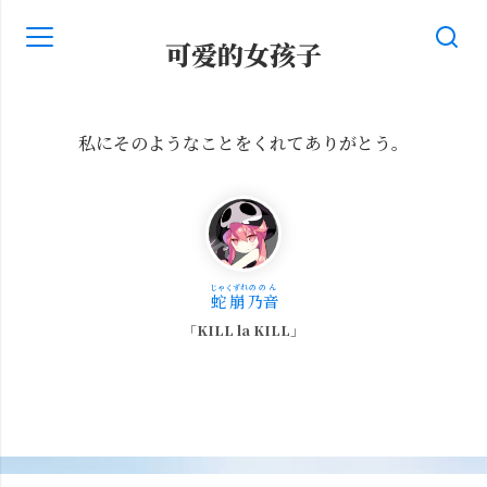
可爱的女孩子
1
私にそのようなことをくれてありがとう。
じゃくずれ
ののん
蛇崩
乃音
KILL la KILL